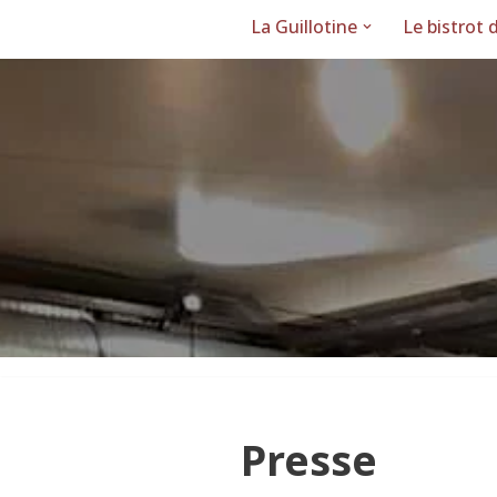
La Guillotine
Le bistrot 
Aller
au
contenu
Presse